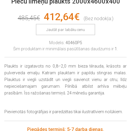
Piecu līmeņu plaukts 2000x4600x400
412,64€
485,45€
(Bez nodokļa:)
Jautāt par labāku cenu
Modelis:
40460P5
Šim produktam ir minimālais pasūtīšanas daudzums ir
1
.
Plaukts ir izgatavots no 0,8–2,0 mm bieza tērauda, ​​krāsots ar
pulverveida emalju. Katram plauktam ir papildu stingras malas.
Plauktus ir viegli uzstādīt un viegli savienot vienu ar otru; līdz
nepieciešamajam garumam. Pilnībā atbilst arhīva mēbeļu
prasībām. Īss ražošanas termiņš. 24 mēnešu garantija.
Pievienotās fotogrāfijas ir paredzētas tikai ilustratīviem nolūkiem.
Piegādes termiņš: 5-7 darba dienas.