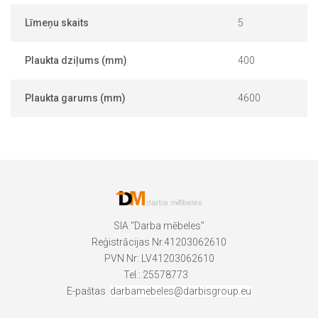
Līmeņu skaits
5
Plaukta dziļums (mm)
400
Plaukta garums (mm)
4600
SIA "Darba mēbeles"
Reģistrācijas Nr.41203062610
PVN Nr: LV41203062610
Tel.: 25578773
E-paštas
darbamebeles@darbisgroup.eu