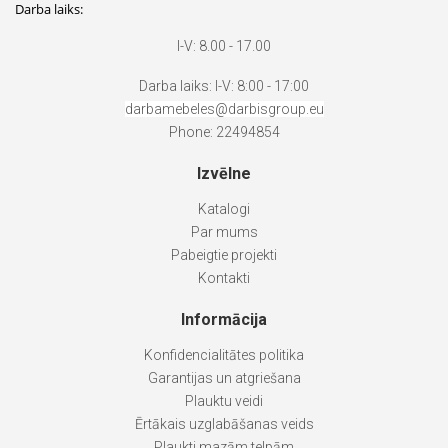
Darba laiks:
I-V: 8.00 - 17.00
Darba laiks: I-V: 8:00 - 17:00
darbamebeles@darbisgroup.eu
Phone: 22494854
Izvēlne
Katalogi
Par mums
Pabeigtie projekti
Kontakti
Informācija
Konfidencialitātes politika
Garantijas un atgriešana
Plauktu veidi
Ērtākais uzglabāšanas veids
Plaukti mazām telpām