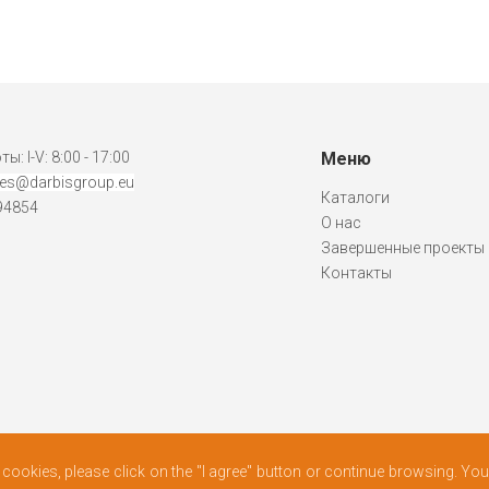
: I-V: 8:00 - 17:00
Меню
es@darbisgroup.eu
Каталоги
94854
О нас
Завершенные проекты
Контакты
f cookies, please click on the "I agree" button or continue browsing. Y