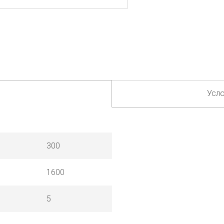
Усло
300
1600
5