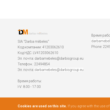
Время работы
darbamebel
SIA "Darba mēbeles"
Phone: 224
Код компании: 41203062610
Код НДС. LV41203062610
Эл. почта:
darbamebeles@darbisgroup.eu
Телефон.: 22494854
Эл. почта:
darbamebeles@darbisgroup.eu
Время работы:
I-V: 8.00 - 17.00
Cookies are used on this site.
If you agree with the use o