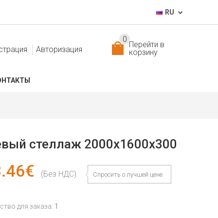
RU
0
Перейти в
страция
Авторизация
корзину
ОНТАКТЫ
евый стеллаж 2000x1600x300
.46€
(Без НДС)
Спросить о лучшей цене
тво для заказа:
1